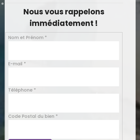
Nous vous rappelons
immédiatement !
Formulaire
Nom et Prénom
Si
*
demande
vous
devis
êtes
un
E-mail
*
humain,
ne
remplissez
pas
Téléphone
*
ce
champ.
Code Postal du bien
*