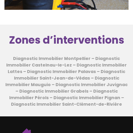
Zones d’interventions
Diagnostic Immobilier Montpellier
–
Diagnostic
Immobilier Castelnau-le-Lez
–
Diagnostic Immobilier
Lattes
–
Diagnostic Immobilier Palavas
–
Diagnostic
Immobilier Saint-Jean-de-Védas
–
Diagnostic
Immobilier Mauguio
–
Diagnostic Immobilier Juvignac
–
Diagnostic Immobilier Grabels
–
Diagnostic
Immobilier Pérols
–
Diagnostic Immobilier Pignan
–
Diagnostic Immobilier Saint-Clément-de-Rivière